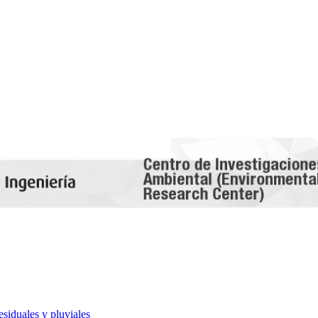
esiduales y pluviales