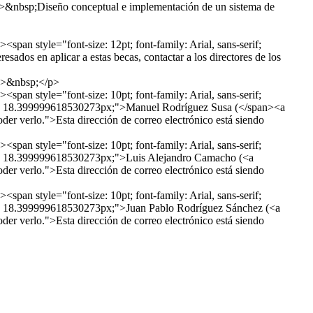
rong>&nbsp;Diseño conceptual e implementación de un sistema de
><span style="font-size: 12pt; font-family: Arial, sans-serif;
esados en aplicar a estas becas, contactar a los directores de los
y;">&nbsp;</p>
><span style="font-size: 10pt; font-family: Arial, sans-serif;
height: 18.399999618530273px;">Manuel Rodríguez Susa (</span><a
oder verlo.
">
Esta dirección de correo electrónico está siendo
><span style="font-size: 10pt; font-family: Arial, sans-serif;
height: 18.399999618530273px;">Luis Alejandro Camacho (<a
oder verlo.
">
Esta dirección de correo electrónico está siendo
><span style="font-size: 10pt; font-family: Arial, sans-serif;
eight: 18.399999618530273px;">Juan Pablo Rodríguez Sánchez (<a
oder verlo.
">
Esta dirección de correo electrónico está siendo