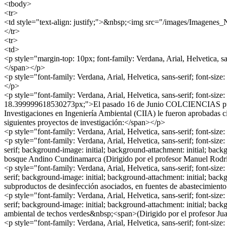
<tbody>
<tr>
<td style="text-align: justify;">&nbsp;<img src="/images/Imagenes
</tr>
<tr>
<td>
<p style="margin-top: 10px; font-family: Verdana, Arial, Helvetica, s
</span></p>
<p style="font-family: Verdana, Arial, Helvetica, sans-serif; font
</p>
<p style="font-family: Verdana, Arial, Helvetica, sans-serif; font-size: 
18.399999618530273px;">El pasado 16 de Junio COLCIENCIAS publicó 
Investigaciones en Ingeniería Ambiental (CIIA) le fueron aprobadas c
siguientes proyectos de investigación:</span></p>
<p style="font-family: Verdana, Arial, Helvetica, sans-serif; font-size
<p style="font-family: Verdana, Arial, Helvetica, sans-serif; font-size
serif; background-image: initial; background-attachment: initial; back
bosque Andino Cundinamarca (Dirigido por el profesor Manuel Rod
<p style="font-family: Verdana, Arial, Helvetica, sans-serif; font-size
serif; background-image: initial; background-attachment: initial; back
subproductos de desinfección asociados, en fuentes de abastecimie
<p style="font-family: Verdana, Arial, Helvetica, sans-serif; font-size
serif; background-image: initial; background-attachment: initial; ba
ambiental de techos verdes&nbsp;<span>(Dirigido por el profesor 
<p style="font-family: Verdana, Arial, Helvetica, sans-serif; font-size