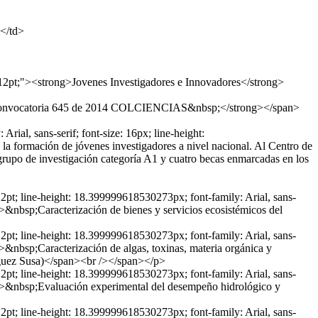
></td>
ze: 12pt;"><strong>Jovenes Investigadores e Innovadores</strong>
trong>Convocatoria 645 de 2014 COLCIENCIAS&nbsp;</strong></span>
Arial, sans-serif; font-size: 16px; line-height:
formación de jóvenes investigadores a nivel nacional. Al Centro de
grupo de investigación categoría A1 y cuatro becas enmarcadas en los
: 12pt; line-height: 18.399999618530273px; font-family: Arial, sans-
ng>&nbsp;Caracterización de bienes y servicios ecosistémicos del
: 12pt; line-height: 18.399999618530273px; font-family: Arial, sans-
ng>&nbsp;Caracterización de algas, toxinas, materia orgánica y
íguez Susa)</span><br /></span></p>
: 12pt; line-height: 18.399999618530273px; font-family: Arial, sans-
rong>&nbsp;Evaluación experimental del desempeño hidrológico y
: 12pt; line-height: 18.399999618530273px; font-family: Arial, sans-