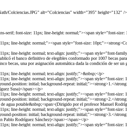
_Nath/Colciencias.JPG" alt="Colciencias" width="395" height="132" /
ans-serif; font-size: 11px; line-height: normal;"><span style="font-si
-size: 11px; line-height: normal;"><span style="font-size: 10pt;"><s
11px; line-height: normal; text-align: justify;"><span style="font-family: 
el banco definitivo de elegibles conformado por 1007 becas para la 
inco becas, una por asignación automática dada la condición de ser un 
: 11px; line-height: normal; text-align: justify;">&nbsp;</p>
: 11px; line-height: normal; text-align: justify;"><span style="font-size
ground-position: initial; background-repeat: initial;"><strong>1.</stro
ríguez Susa)</span></p>
: 11px; line-height: normal; text-align: justify;"><span style="font-size
ground-position: initial; background-repeat: initial;"><strong>2.</stro
nto de agua potable&nbsp;<span>(Dirigido por el profesor Manuel Rodr
: 11px; line-height: normal; text-align: justify;"><span style="font-size
ckground-position: initial; background-repeat: initial;"><strong>3.</st
Juan Pablo Rodríguez Sánchez)</span></span></p>
: 11px; line-height: normal; text-align: justify;"><span style="font-size