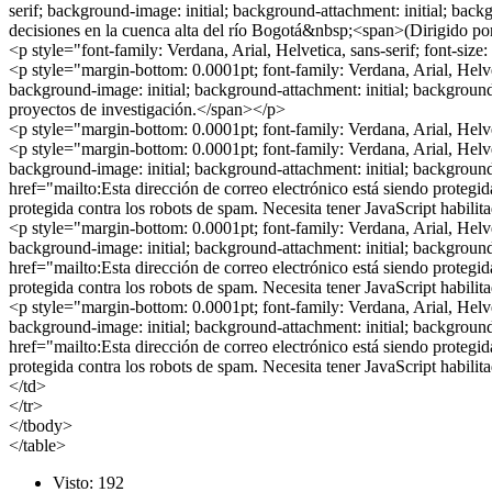
serif; background-image: initial; background-attachment: initial; bac
decisiones en la cuenca alta del río Bogotá&nbsp;<span>(Dirigido p
<p style="font-family: Verdana, Arial, Helvetica, sans-serif; font-size
<p style="margin-bottom: 0.0001pt; font-family: Verdana, Arial, Helvetic
background-image: initial; background-attachment: initial; background-p
proyectos de investigación.</span></p>
<p style="margin-bottom: 0.0001pt; font-family: Verdana, Arial, Helvet
<p style="margin-bottom: 0.0001pt; font-family: Verdana, Arial, Helvetic
background-image: initial; background-attachment: initial; backgrou
href="mailto:
Esta dirección de correo electrónico está siendo protegid
protegida contra los robots de spam. Necesita tener JavaScript habilit
<p style="margin-bottom: 0.0001pt; font-family: Verdana, Arial, Helvetic
background-image: initial; background-attachment: initial; backgrou
href="mailto:
Esta dirección de correo electrónico está siendo protegid
protegida contra los robots de spam. Necesita tener JavaScript habilit
<p style="margin-bottom: 0.0001pt; font-family: Verdana, Arial, Helvetic
background-image: initial; background-attachment: initial; backgrou
href="mailto:
Esta dirección de correo electrónico está siendo protegid
protegida contra los robots de spam. Necesita tener JavaScript habilit
</td>
</tr>
</tbody>
</table>
Visto: 192