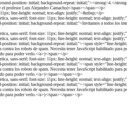
kground-position: initial; background-repeat: initial;"><strong>4.</st
or el profesor Luis Alejandro Camacho)</span></span></p>
: 11px; line-height: normal; text-align: justify;">&nbsp;</p>
a, sans-serif; font-size: 11px; line-height: normal; text-align: justify;"
osition: initial; background-repeat: initial;">Invitamos a todos los inter
ica, sans-serif; font-size: 11px; line-height: normal; text-align: justif
a, sans-serif; font-size: 11px; line-height: normal; text-align: justify;"
nd-position: initial; background-repeat: initial;"><span style="line-
a contra los robots de spam. Necesita tener JavaScript habilitado para p
ado para poder verlo.
</a>)</span></p>
a, sans-serif; font-size: 11px; line-height: normal; text-align: justify;"
nd-position: initial; background-repeat: initial;"><span style="line-
a contra los robots de spam. Necesita tener JavaScript habilitado para p
ado para poder verlo.
</a>)</span></span></p>
a, sans-serif; font-size: 11px; line-height: normal; text-align: justify;"
nd-position: initial; background-repeat: initial;"><span style="line-h
a contra los robots de spam. Necesita tener JavaScript habilitado para p
ado para poder verlo.
</a>)</span></span></p>