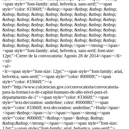
<span style="font-family: arial, helvetica, sans-serif;"><span
style="color: #3366ff;">&nbsp;</span>&nbsp; &nbsp; &nbsp;
&nbsp; &nbsp; &nbsp; &nbsp; &nbsp; &nbsp; &nbsp; &nbsp;
&nbsp; &nbsp; &nbsp; &nbsp; &nbsp; &nbsp; &nbsp; &nbsp;
&nbsp; &nbsp; &nbsp; &nbsp; &nbsp; &nbsp; &nbsp; &nbsp;
&nbsp; &nbsp; &nbsp; &nbsp; &nbsp; &nbsp; &nbsp; &nbsp;
&nbsp; &nbsp; &nbsp; &nbsp; &nbsp; &nbsp; &nbsp; &nbsp;
&nbsp; &nbsp; &nbsp; &nbsp; &nbsp; &nbsp; &nbsp; &nbsp;
&nbsp; &nbsp; &nbsp; &nbsp; &nbsp;</span></strong></span>
<span style="font-family: arial, helvetica, sans-serif; font-size:
12pt;">Cierre de la convocatoria: Agosto 28 de 2014</span></li>
</ul>
<ul>
<li><span style="font-size: 12pt;"><span style="font-family: arial,
helvetica, sans-serif;"><span style="color: #0000ff;"><span
style="color: #3366ff;"><a
href="http://www.colciencias.gov.co/convocatoria/convocatoria-
para-la-formaci-n-de-capital-humano-de-alto-nivel-para-el-
departamento-de-1"><span style="color: #3366ff;"><span
style="text-decoration: underline; color: #000080;"><span
style="color: #3366ff; text-decoration: underline;">Huila</span>
</span>&nbsp;</span></a></span></span><strong><span
style="color: #0000ff;">&nbsp;</span> &nbsp; &nbsp;
&nbsp;&nbsp;</strong></span></span><span style="font-size:
12pt;"><span style="font-family: arial, helvetica, sans-serif;">