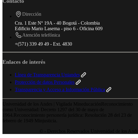
Contacto
Dirección
Cra. 1 Este Nº 19A - 40 Bogotá - Colombia
Edificio Mario Laserna - piso 6 - Oficina 609
Atención telefónica
+(571) 339 49 49 - Ext. 4830
Enlaces de interés
Línea de Transparencia Uniandes
Protección de datos Personales
Transparencia y Acceso a Información Pública
Universidad de los Andes | Vigilada MineducaciónReconocimiento
como Universidad: Decreto 1297 del 30 de mayo de
1964.Reconocimiento personería jurídica: Resolución 28 del 23 de
febrero de 1949 Minjusticia.
© - Derechos Reservados Universidad de los And