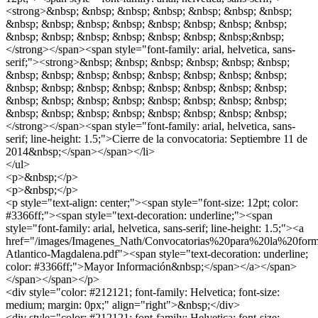
<strong>&nbsp; &nbsp; &nbsp; &nbsp; &nbsp; &nbsp; &nbsp;
&nbsp; &nbsp; &nbsp; &nbsp; &nbsp; &nbsp; &nbsp; &nbsp;
&nbsp; &nbsp; &nbsp; &nbsp; &nbsp; &nbsp; &nbsp;&nbsp;
</strong></span><span style="font-family: arial, helvetica, sans-
serif;"><strong>&nbsp; &nbsp; &nbsp; &nbsp; &nbsp; &nbsp;
&nbsp; &nbsp; &nbsp; &nbsp; &nbsp; &nbsp; &nbsp; &nbsp;
&nbsp; &nbsp; &nbsp; &nbsp; &nbsp; &nbsp; &nbsp; &nbsp;
&nbsp; &nbsp; &nbsp; &nbsp; &nbsp; &nbsp; &nbsp; &nbsp;
&nbsp; &nbsp; &nbsp; &nbsp; &nbsp; &nbsp; &nbsp; &nbsp;
</strong></span><span style="font-family: arial, helvetica, sans-
serif; line-height: 1.5;">Cierre de la convocatoria: Septiembre 11 de
2014&nbsp;</span></span></li>
</ul>
<p>&nbsp;</p>
<p>&nbsp;</p>
<p style="text-align: center;"><span style="font-size: 12pt; color:
#3366ff;"><span style="text-decoration: underline;"><span
style="font-family: arial, helvetica, sans-serif; line-height: 1.5;"><a
href="/images/Imagenes_Nath/Convocatorias%20para%20la%20fo
Atlantico-Magdalena.pdf"><span style="text-decoration: underline;
color: #3366ff;">Mayor Información&nbsp;</span></a></span>
</span></span></p>
<div style="color: #212121; font-family: Helvetica; font-size:
medium; margin: 0px;" align="right">&nbsp;</div>
<div style="color: #212121; font-family: Helvetica; font-size: