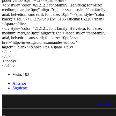
poder verlo.
</span></a></span></div>
<div style="color: #212121; font-family: Helvetica; font-size:
medium; margin: 0px;" align="right"><span style="font-family:
arial, helvetica, sans-serif; font-size: 10pt;"><span style="color:
black;">Tel. 57+1+3394949 Ext. 3185 Oficina: C-220</span>
</span></div>
<div style="color: #212121; font-family: Helvetica; font-size:
medium; margin: 0px;" align="right"><span style="font-family:
arial, helvetica, sans-serif; font-size: 10pt;"><a
href="http://investigaciones.uniandes.edu.co/"
target="_blank">&nbsp;</a></span></div>
</td>
</tr>
</tbody>
</table>
Visto: 192
Anterior
Siguiente
Ir arriba