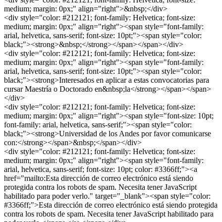
medium; margin: 0px;" align="right">&nbsp;</div>
<div style="color: #212121; font-family: Helvetica; font-size:
medium; margin: 0px;" align="right"><span style="font-family:
arial, helvetica, sans-serif; font-size: 10pt;"><span style="color:
black;"><strong>&nbsp;</strong></span></span></div>
<div style="color: #212121; font-family: Helvetica; font-size:
medium; margin: 0px;" align="right"><span style="font-family:
arial, helvetica, sans-serif; font-size: 10pt;"><span style="color:
black;"><strong>Interesados en aplicar a estas convocatorias para
cursar Maestría o Doctorado en&nbsp;la</strong></span></span>
</div>
<div style="color: #212121; font-family: Helvetica; font-size:
medium; margin: 0px;" align="right"><span style="font-size: 10pt;
font-family: arial, helvetica, sans-serif;"><span style="color:
black;"><strong>Universidad de los Andes por favor comunicarse
con:</strong></span>&nbsp;</span></div>
<div style="color: #212121; font-family: Helvetica; font-size:
medium; margin: 0px;" align="right"><span style="font-family:
arial, helvetica, sans-serif; font-size: 10pt; color: #3366ff;"><a
href="mailto:
Esta dirección de correo electrónico está siendo
protegida contra los robots de spam. Necesita tener JavaScript
habilitado para poder verlo.
" target="_blank"><span style="color:
#3366ff;">
Esta dirección de correo electrónico está siendo protegida
contra los robots de spam. Necesita tener JavaScript habilitado para