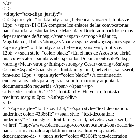
</tr>
<tr>
<td style="text-align: justify;">
<p><span style="font-family: arial, helvetica, sans-serif; font-size:
12pt;"><span>El CIIA comparte los enlaces de las convocatorias
para financiar a estudiantes de Maestría y Doctorado nacidos en los
departamentos de&nbsp;</span><span><strong>Atlántico,
Magdalena y Huila</strong></span><span>.&nbsp;</span></span>
<span style="font-family: arial, helvetica, sans-serif; font-size:
12pt;"><span style="color: black;">En el mes de Agosto se abrirá
una convocatoria similar&nbsp;para los Departamentos de&nbsp;
<strong>Meta</strong>&nbsp;<strong>y Cesar</strong>.&nbsp;
</span></span><span style="font-family: arial, helvetica, sans-serif;
font-size: 12pt;"><span style="color: black;">A continuación
encuentra los links para registrar su información y adjuntar la
documentación requerida.</span></span></p>
<div style="color: #212121; font-family: Helvetica; font-size:
medium; margin: 0px;">&nbsp;</div>
<ul>
<li><span style="font-size: 12pt;"><span style="text-decoration:
underline; color: #3366ff;"><span style="text-decoration:
underline;"><span style="font-family: arial, helvetica, sans-serif;">
<a href="http://www.colciencias.gov.co/convocatoria/convocatoria-
para-la-formaci-n-de-capital-humano-de-alto-nivel-para-el-
departamento-de-"><span style="color: #3366ff; text-decoration: