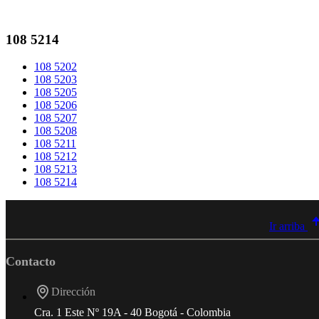
108 5214
108 5202
108 5203
108 5205
108 5206
108 5207
108 5208
108 5211
108 5212
108 5213
108 5214
Ir arriba
Contacto
Dirección
Cra. 1 Este Nº 19A - 40 Bogotá - Colombia