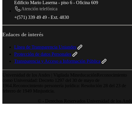
Edificio Mario Laserna - piso 6 - Oficina 609
Atención telefónica
+(571) 339 49 49 - Ext. 4830
Enlaces de interés
Línea de Transparencia Uniandes
Protección de datos Personales
Transparencia y Acceso a Información Pública
Universidad de los Andes | Vigilada MineducaciónReconocimiento
como Universidad: Decreto 1297 del 30 de mayo de
1964.Reconocimiento personería jurídica: Resolución 28 del 23 de
febrero de 1949 Minjusticia.
© - Derechos Reservados Universidad de los And