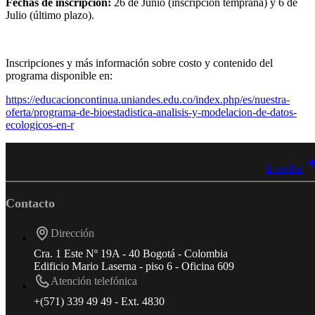
Fechas de inscripción:
26 de Junio (inscripción temprana) y 6 de
Julio (último plazo).
Inscripciones y más información sobre costo y contenido del
programa disponible en:
https://educacioncontinua.uniandes.edu.co/index.php/es/nuestra-
oferta/programa-de-bioestadistica-analisis-y-modelacion-de-datos-
ecologicos-en-r
Ir arriba
Contacto
Dirección
Cra. 1 Este Nº 19A - 40 Bogotá - Colombia
Edificio Mario Laserna - piso 6 - Oficina 609
Atención telefónica
+(571) 339 49 49 - Ext. 4830