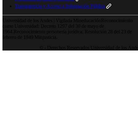
Transparencia y Acceso a Información Pública
Universidad de los Andes | Vigilada MineducaciónReconocimiento
como Universidad: Decreto 1297 del 30 de mayo de
1964.Reconocimiento personería jurídica: Resolución 28 del 23 de
febrero de 1949 Minjusticia.
© - Derechos Reservados Universidad de los And