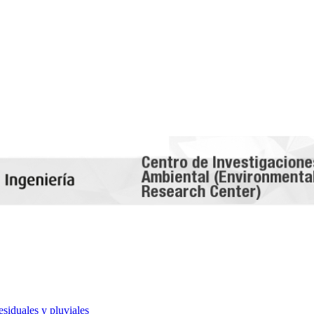
esiduales y pluviales