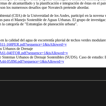
emas de alcantarillado y la planificación e integración de éstas en el pa
s son los numerosos desafíos que Novatech pretende abordar.
biental (CIIA) de la Universidad de los Andes, participó en la novena
as para el Manejo Sostenible de Aguas Urbanas. El grupo de investigació
 la categoría de "Estrategías de planeación urbana".
en la calidad del agua de escorrentía pluvial de techos verdes modulare
492/1B11-168PER.pdf?sequence=1&isAllowed=y
mas Urbanos de Drenaje
355/2A61-040TOR.pdf?sequence=1&isAllowed=y
 de Sistemas Urbanos de Drenaje Sostenibles (SUDS). Caso de estudio
48/2A44-05JIM.pdf?sequence=1&isAllowed=y