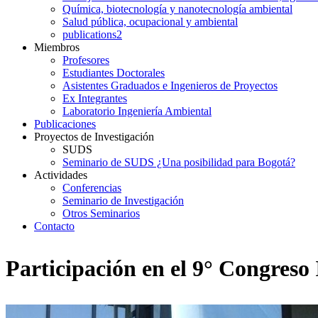
Química, biotecnología y nanotecnología ambiental
Salud pública, ocupacional y ambiental
publications2
Miembros
Profesores
Estudiantes Doctorales
Asistentes Graduados e Ingenieros de Proyectos
Ex Integrantes
Laboratorio Ingeniería Ambiental
Publicaciones
Proyectos de Investigación
SUDS
Seminario de SUDS ¿Una posibilidad para Bogotá?
Actividades
Conferencias
Seminario de Investigación
Otros Seminarios
Contacto
Participación en el 9° Congreso