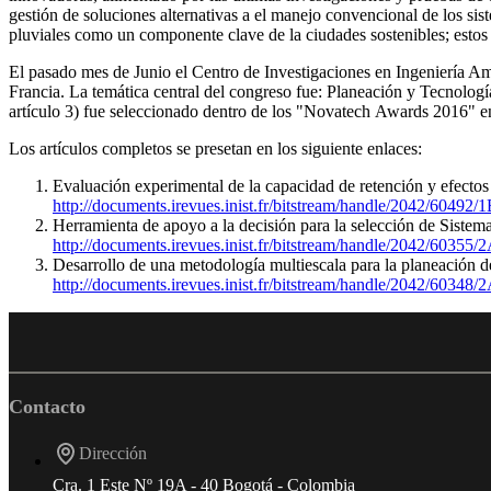
gestión de soluciones alternativas a el manejo convencional de los sist
pluviales como un componente clave de la ciudades sostenibles; esto
El pasado mes de Junio el Centro de Investigaciones en Ingeniería Am
Francia. La temática central del congreso fue: Planeación y Tecnologí
artículo 3) fue seleccionado dentro de los "Novatech Awards 2016" en
Los artículos completos se presetan en los siguiente enlaces:
Evaluación experimental de la capacidad de retención y efectos 
http://documents.irevues.inist.fr/bitstream/handle/2042/60
Herramienta de apoyo a la decisión para la selección de Siste
http://documents.irevues.inist.fr/bitstream/handle/2042/60
Desarrollo de una metodología multiescala para la planeación
http://documents.irevues.inist.fr/bitstream/handle/2042/603
Contacto
Dirección
Cra. 1 Este Nº 19A - 40 Bogotá - Colombia