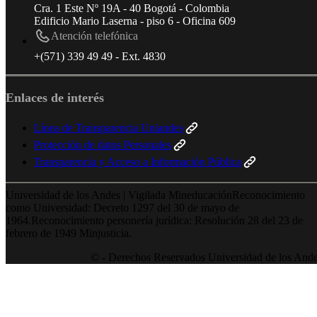
Cra. 1 Este Nº 19A - 40 Bogotá - Colombia
Edificio Mario Laserna - piso 6 - Oficina 609
Atención telefónica
+(571) 339 49 49 - Ext. 4830
Enlaces de interés
Línea de Transparencia Uniandes
Protección de datos Personales
Transparencia y Acceso a Información Pública
Universidad de los Andes | Vigilada MineducaciónReconocimiento
como Universidad: Decreto 1297 del 30 de mayo de
1964.Reconocimiento personería jurídica: Resolución 28 del 23 de
febrero de 1949 Minjusticia.
© - Derechos Reservados Universidad de los And